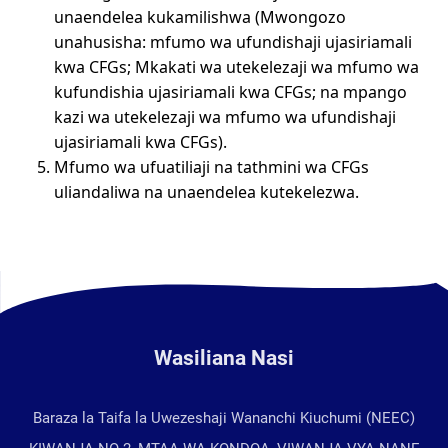
unaendelea kukamilishwa (Mwongozo
unahusisha: mfumo wa ufundishaji ujasiriamali
kwa CFGs; Mkakati wa utekelezaji wa mfumo wa
kufundishia ujasiriamali kwa CFGs; na mpango
kazi wa utekelezaji wa mfumo wa ufundishaji
ujasiriamali kwa CFGs).
Mfumo wa ufuatiliaji na tathmini wa CFGs
uliandaliwa na unaendelea kutekelezwa.
Wasiliana Nasi
Baraza la Taifa la Uwezeshaji Wananchi Kiuchumi (NEEC)