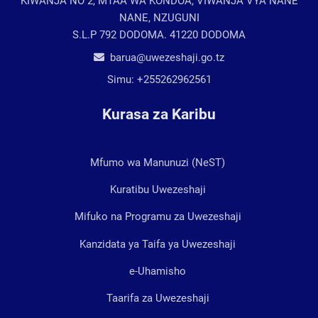
KIWANJA NO 2, MTAA WA KONDOA, VIWANJA VYA NANE
NANE, NZUGUNI
S.L.P 792 DODOMA. 41220 DODOMA
barua@uwezeshaji.go.tz
Simu:
+255262962561
Kurasa za Karibu
Mfumo wa Manunuzi (NeST)
Kuratibu Uwezeshaji
Mifuko na Programu za Uwezeshaji
Kanzidata ya Taifa ya Uwezeshaji
e-Uhamisho
Taarifa za Uwezeshaji