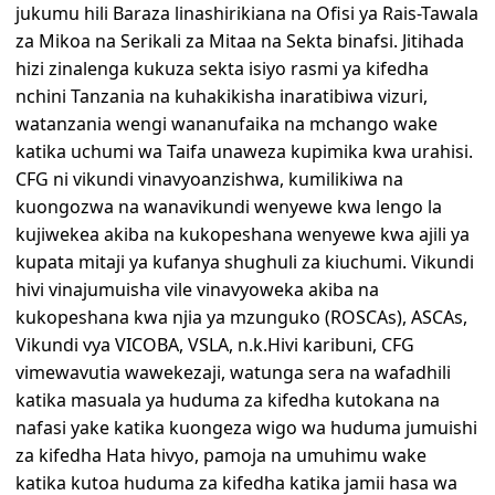
jukumu hili Baraza linashirikiana na Ofisi ya Rais-Tawala
za Mikoa na Serikali za Mitaa na Sekta binafsi. Jitihada
hizi zinalenga kukuza sekta isiyo rasmi ya kifedha
nchini Tanzania na kuhakikisha inaratibiwa vizuri,
watanzania wengi wananufaika na mchango wake
katika uchumi wa Taifa unaweza kupimika kwa urahisi.
CFG ni vikundi vinavyoanzishwa, kumilikiwa na
kuongozwa na wanavikundi wenyewe kwa lengo la
kujiwekea akiba na kukopeshana wenyewe kwa ajili ya
kupata mitaji ya kufanya shughuli za kiuchumi. Vikundi
hivi vinajumuisha vile vinavyoweka akiba na
kukopeshana kwa njia ya mzunguko (ROSCAs), ASCAs,
Vikundi vya VICOBA, VSLA, n.k.Hivi karibuni, CFG
vimewavutia wawekezaji, watunga sera na wafadhili
katika masuala ya huduma za kifedha kutokana na
nafasi yake katika kuongeza wigo wa huduma jumuishi
za kifedha Hata hivyo, pamoja na umuhimu wake
katika kutoa huduma za kifedha katika jamii hasa wa