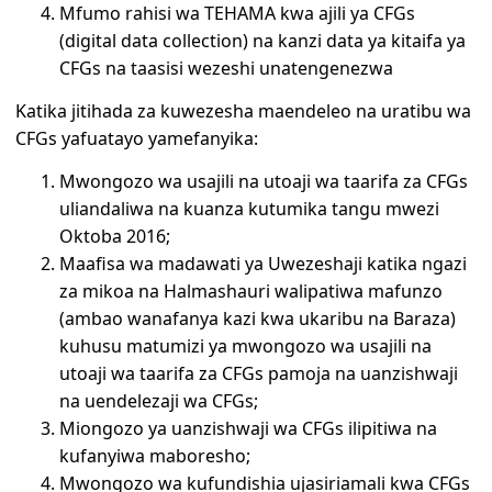
Mfumo rahisi wa TEHAMA kwa ajili ya CFGs
(digital data collection) na kanzi data ya kitaifa ya
CFGs na taasisi wezeshi unatengenezwa
Katika jitihada za kuwezesha maendeleo na uratibu wa
CFGs yafuatayo yamefanyika:
Mwongozo wa usajili na utoaji wa taarifa za CFGs
uliandaliwa na kuanza kutumika tangu mwezi
Oktoba 2016;
Maafisa wa madawati ya Uwezeshaji katika ngazi
za mikoa na Halmashauri walipatiwa mafunzo
(ambao wanafanya kazi kwa ukaribu na Baraza)
kuhusu matumizi ya mwongozo wa usajili na
utoaji wa taarifa za CFGs pamoja na uanzishwaji
na uendelezaji wa CFGs;
Miongozo ya uanzishwaji wa CFGs ilipitiwa na
kufanyiwa maboresho;
Mwongozo wa kufundishia ujasiriamali kwa CFGs