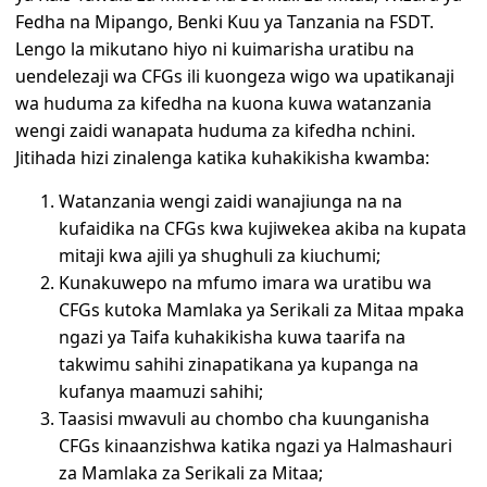
Fedha na Mipango, Benki Kuu ya Tanzania na FSDT.
Lengo la mikutano hiyo ni kuimarisha uratibu na
uendelezaji wa CFGs ili kuongeza wigo wa upatikanaji
wa huduma za kifedha na kuona kuwa watanzania
wengi zaidi wanapata huduma za kifedha nchini.
Jitihada hizi zinalenga katika kuhakikisha kwamba:
Watanzania wengi zaidi wanajiunga na na
kufaidika na CFGs kwa kujiwekea akiba na kupata
mitaji kwa ajili ya shughuli za kiuchumi;
Kunakuwepo na mfumo imara wa uratibu wa
CFGs kutoka Mamlaka ya Serikali za Mitaa mpaka
ngazi ya Taifa kuhakikisha kuwa taarifa na
takwimu sahihi zinapatikana ya kupanga na
kufanya maamuzi sahihi;
Taasisi mwavuli au chombo cha kuunganisha
CFGs kinaanzishwa katika ngazi ya Halmashauri
za Mamlaka za Serikali za Mitaa;