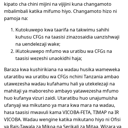
kipato cha chini mijini na vijijini kuna changamoto
mbalimbali katika mifumo hiyo. Changamoto hizo ni
pamoja na:
Kutokuwepo kwa taarifa na takwimu sahihi
kuhusu CFGs na taasisi zinazosaidia uanzishwaji
na uendelezaji wake;
iKutokuwepo mfumo wa uratibu wa CFGs na
taasisi wezeshi unaokidhi haja;
Baraza kwa kushirikiana na wadau husika wameweka
utaratibu wa uratibu wa CFGs nchini Tanzania ambao
utawezesha wadau kufahamu hali ya utekelezaji na
mahitaji ya maboresho ambayo yatawezesha mfumo
huo kufanya vizuri zaidi. Utaratibu huo unajumuisha
ufanyaji wa mikutano ya mara kwa mara na wadau,
hasa taasisi mwavuli kama VICOBA-FETA, TIMAP na IR
VICOBA. Wadau wengine katika mikutano hiyo ni Ofisi
ya Rais-Tawala za Mikoa na Serikali za Mitaa, Wizara ya