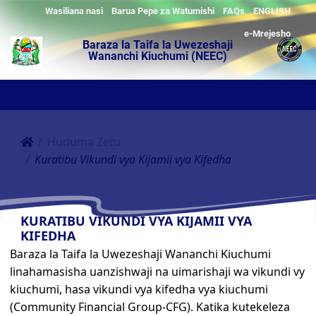
Wasiliana nasi
Barua Pepe za Watumishi
FAQs
ENGLISH
e-Mrejesho
Baraza la Taifa la Uwezeshaji
Wananchi Kiuchumi (NEEC)
Huduma Zetu
Kuratibu Vikundi vya Kijamii vya Kifedha
KURATIBU VIKUNDI VYA KIJAMII VYA
KIFEDHA
Baraza la Taifa la Uwezeshaji Wananchi Kiuchumi
linahamasisha uanzishwaji na uimarishaji wa vikundi vy
kiuchumi, hasa vikundi vya kifedha vya kiuchumi
(Community Financial Group-CFG). Katika kutekeleza