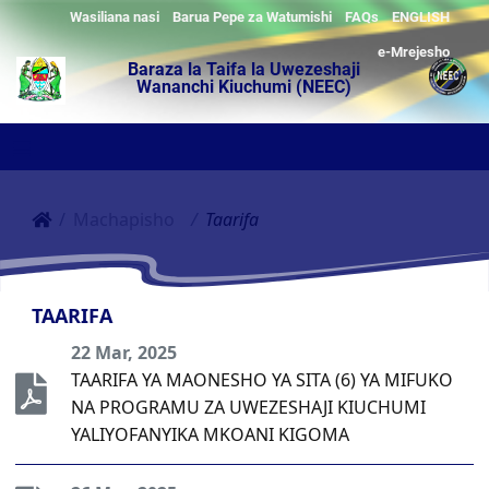
Wasiliana nasi
Barua Pepe za Watumishi
FAQs
ENGLISH
e-Mrejesho
Baraza la Taifa la Uwezeshaji
Wananchi Kiuchumi (NEEC)
Machapisho
Taarifa
TAARIFA
22 Mar, 2025
TAARIFA YA MAONESHO YA SITA (6) YA MIFUKO
NA PROGRAMU ZA UWEZESHAJI KIUCHUMI
YALIYOFANYIKA MKOANI KIGOMA