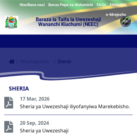
Wasiliana nasi
Barua Pepe za Watumishi
FAQs
ENGLISH
e-Mrejesho
Baraza la Taifa la Uwezeshaji
Wananchi Kiuchumi (NEEC)
Machapisho
Sheria
SHERIA
17 Mar, 2026
Sheria ya Uwezeshaji iliyofanyiwa Marekebisho.
20 Sep, 2024
Sheria ya Uwezeshaji